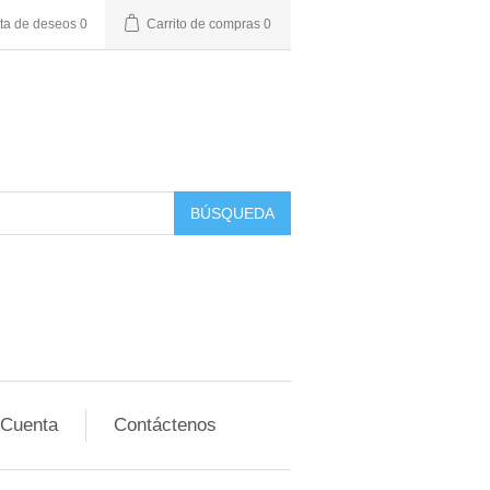
sta de deseos
0
Carrito de compras
0
BÚSQUEDA
 Cuenta
Contáctenos