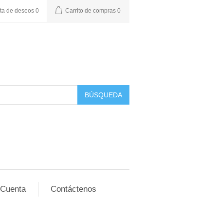
sta de deseos
0
Carrito de compras
0
BÚSQUEDA
 Cuenta
Contáctenos