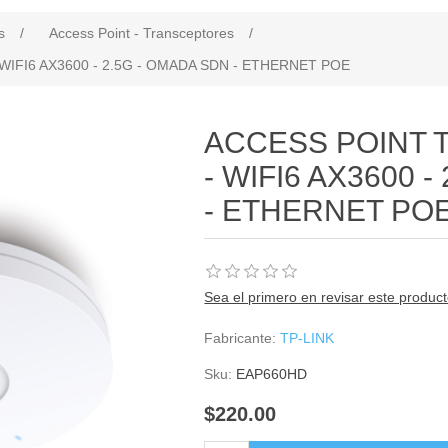
s
/
Access Point - Transceptores
/
WIFI6 AX3600 - 2.5G - OMADA SDN - ETHERNET POE
ACCESS POINT 
- WIFI6 AX3600 
- ETHERNET PO
Sea el primero en revisar este produc
Fabricante:
TP-LINK
Sku:
EAP660HD
$220.00