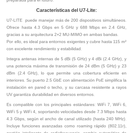
preparada para el futuro.
Características del U7-Lite:
U7-LITE puede manejar más de 200 dispositivos simultáneos.
Ofrece hasta 4.3 Gbps en 5 GHz y 688 Mbps en 2.4 GHz,
gracias a su arquitectura 2×2 MU-MIMO en ambas bandas.
Por ello, es ideal para entornos exigentes y cubre hasta 115 m²
con excelente rendimiento y estabilidad.
Integra antenas internas de 5 dBi (5 GHz) y 4 dBi (2.4 GHz), y
una potencia máxima de transmisión de 24 dBm (5 GHz) y 23
dBm (2.4 GHz), lo que permite una cobertura eficiente en
interiores. Su puerto 2.5 GbE con alimentación PoE simplifica la
instalación en pared o techo, y su carcasa resistente a rayos
UV garantiza durabilidad en diversos entornos.
Es compatible con los principales estándares: WiFi 7, WiFi 6,
WiFi 5 y WiFi 4, soportando velocidades desde 7.3 Mbps hasta
4.3 Gbps, según el ancho de canal utilizado (hasta 240 MHz).
Incluye funciones avanzadas como roaming rápido (802.11r),