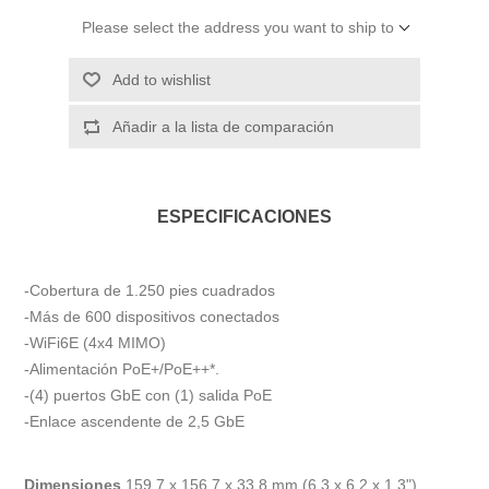
Please select the address you want to ship to
Add to wishlist
Añadir a la lista de comparación
ESPECIFICACIONES
-Cobertura de 1.250 pies cuadrados
-Más de 600 dispositivos conectados
-WiFi6E (4x4 MIMO)
-Alimentación PoE+/PoE++*.
-(4) puertos GbE con (1) salida PoE
-Enlace ascendente de 2,5 GbE
Dimensiones
159,7 x 156,7 x 33,8 mm (6,3 x 6,2 x 1,3")