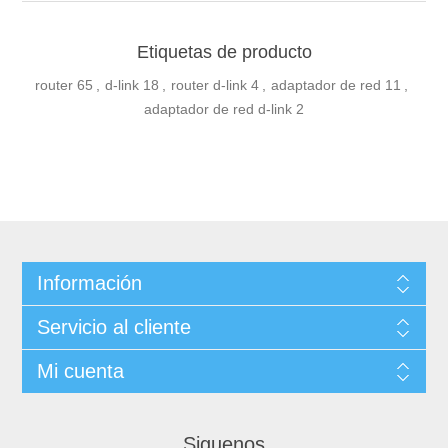
Etiquetas de producto
router
65
,
d-link
18
,
router d-link
4
,
adaptador de red
11
,
adaptador de red d-link
2
Información
Servicio al cliente
Mi cuenta
Siguenos