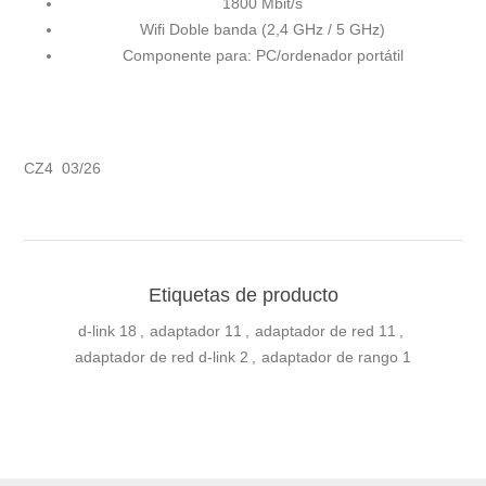
1800 Mbit/s
Wifi Doble banda (2,4 GHz / 5 GHz)
Componente para: PC/ordenador portátil
CZ4 03/26
Etiquetas de producto
d-link
18
,
adaptador
11
,
adaptador de red
11
,
adaptador de red d-link
2
,
adaptador de rango
1