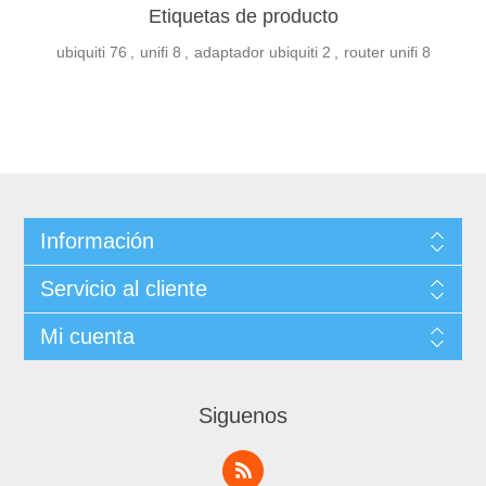
Etiquetas de producto
ubiquiti
76
,
unifi
8
,
adaptador ubiquiti
2
,
router unifi
8
Información
Servicio al cliente
Mi cuenta
Siguenos