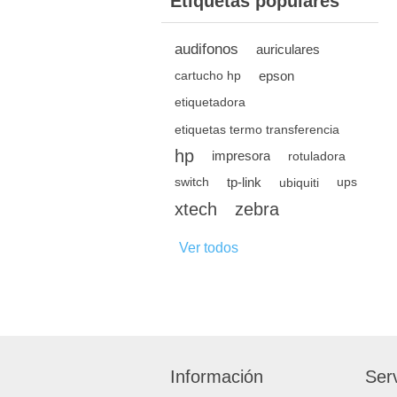
Etiquetas populares
audifonos
auriculares
epson
cartucho hp
etiquetadora
etiquetas termo transferencia
hp
impresora
rotuladora
tp-link
switch
ubiquiti
ups
xtech
zebra
Ver todos
Información
Serv