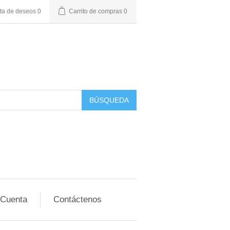
sta de deseos
0
Carrito de compras
0
BÚSQUEDA
 Cuenta
Contáctenos