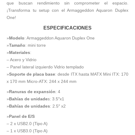
que buscan rendimiento sin comprometer el espacio.
¡Transforma tu setup con el Armaggeddon Aquaron Duplex
One!
ESPECIFICACIONES
»
Modelo
: Armaggeddon Aquaron Duplex One
»
Tamaño
: mini torre
»
Materiales
:
– Acero y Vidrio
– Panel lateral izquierdo Vidrio templado
»
Soporte de placa base
: desde ITX hasta MATX Mini ITX: 170
x 170 mm Micro-ATX: 244 x 244 mm
»
Ranuras de expansión
: 4
»
Bahías de unidade
s: 3.5″x1
»
Bahías de unidades
: 2.5″ x2
»
Panel de E/S
– 2 x USB2.0 (Tipo A)
– 1 x USB3.0 (Tipo A)