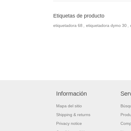
Etiquetas de producto
etiquetadora
68
,
etiquetadora dymo
30
,
Información
Serv
Mapa del sitio
Búsq
Shipping & returns
Produ
Privacy notice
Compa