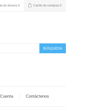
sta de deseos
0
Carrito de compras
0
BÚSQUEDA
 Cuenta
Contáctenos