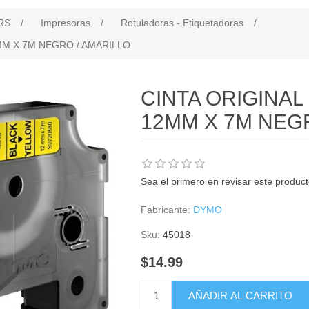
RS
/
Impresoras
/
Rotuladoras - Etiquetadoras
/
MM X 7M NEGRO / AMARILLO
CINTA ORIGINAL
12MM X 7M NEG
Sea el primero en revisar este produc
Fabricante:
DYMO
Sku:
45018
$14.99
AÑADIR AL CARRITO