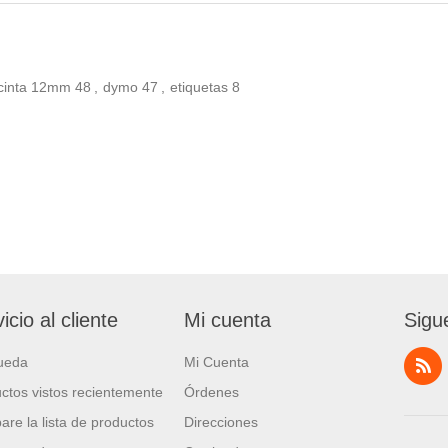
cinta 12mm
48
,
dymo
47
,
etiquetas
8
icio al cliente
Mi cuenta
Sigu
ueda
Mi Cuenta
ctos vistos recientemente
Órdenes
re la lista de productos
Direcciones