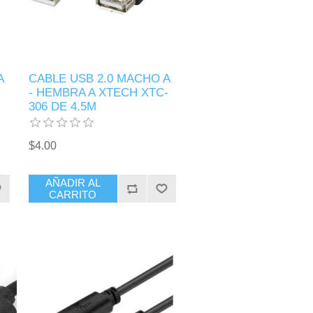
A
CABLE USB 2.0 MACHO A
- HEMBRA A XTECH XTC-
306 DE 4.5M
$4.00
AÑADIR AL
CARRITO