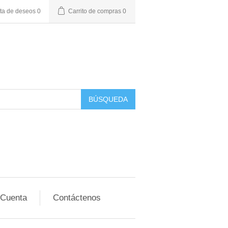
sta de deseos
0
Carrito de compras
0
BÚSQUEDA
 Cuenta
Contáctenos