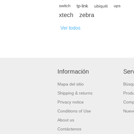
tp-link
switch
ubiquiti
ups
xtech
zebra
Ver todos
Información
Serv
Mapa del sitio
Búsq
Shipping & returns
Produ
Privacy notice
Compa
Conditions of Use
Nuevo
About us
Contáctenos