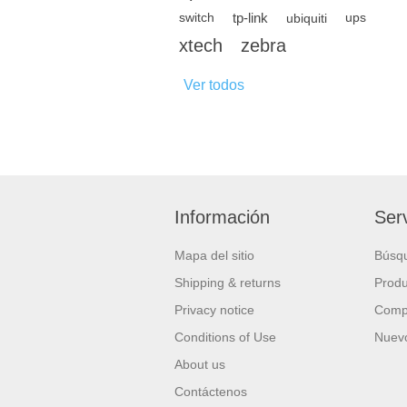
tp-link
switch
ubiquiti
ups
xtech
zebra
Ver todos
Información
Serv
Mapa del sitio
Búsq
Shipping & returns
Produ
Privacy notice
Compa
Conditions of Use
Nuevo
About us
Contáctenos