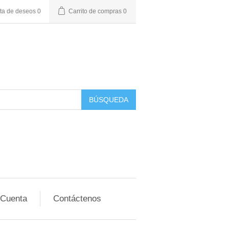
sta de deseos
0
Carrito de compras
0
BÚSQUEDA
 Cuenta
Contáctenos