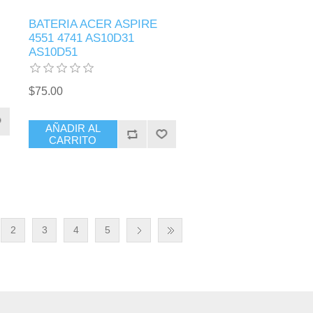
BATERIA ACER ASPIRE
4551 4741 AS10D31
AS10D51
$75.00
AÑADIR AL
CARRITO
2
3
4
5