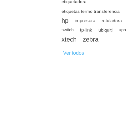
etiquetadora
etiquetas termo transferencia
hp
impresora
rotuladora
tp-link
switch
ubiquiti
ups
xtech
zebra
Ver todos