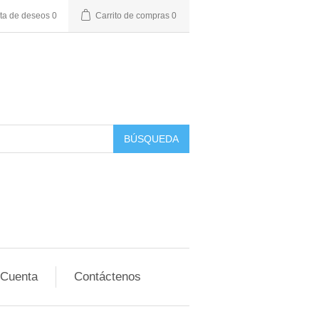
sta de deseos
0
Carrito de compras
0
BÚSQUEDA
 Cuenta
Contáctenos