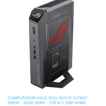
COMPUTADOR ASUS ROG NUC15 ULTRA7
255HX - 32GB DDR5 - 1TB M.2 2280 NVME