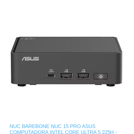
NUC BAREBONE NUC 15 PRO ASUS
COMPUTADORA INTEL CORE ULTRA 5 225H -