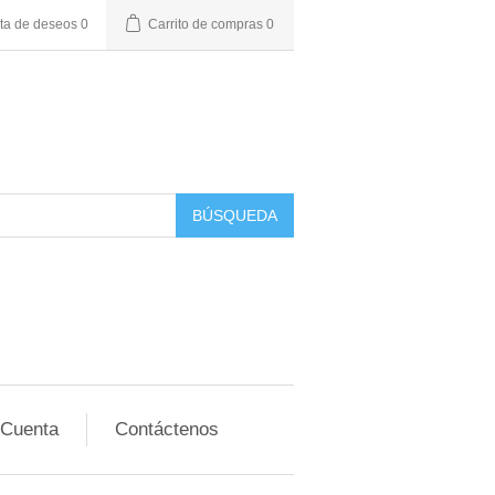
sta de deseos
0
Carrito de compras
0
BÚSQUEDA
 Cuenta
Contáctenos