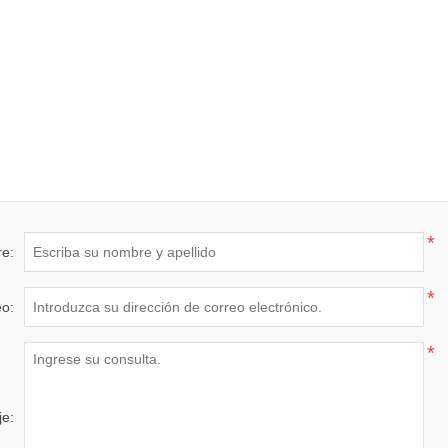
*
e:
*
eo:
*
e: