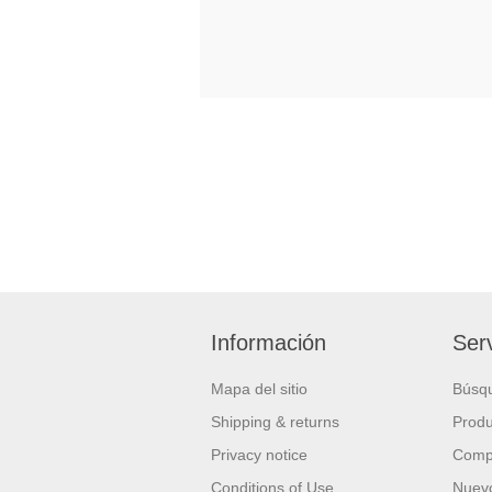
Información
Serv
Mapa del sitio
Búsq
Shipping & returns
Produ
Privacy notice
Compa
Conditions of Use
Nuevo