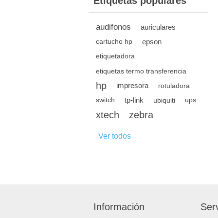
Etiquetas populares
audifonos
auriculares
epson
cartucho hp
etiquetadora
etiquetas termo transferencia
hp
impresora
rotuladora
tp-link
switch
ubiquiti
ups
xtech
zebra
Ver todos
Información
Serv