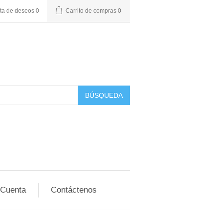
sta de deseos
0
Carrito de compras
0
BÚSQUEDA
 Cuenta
Contáctenos