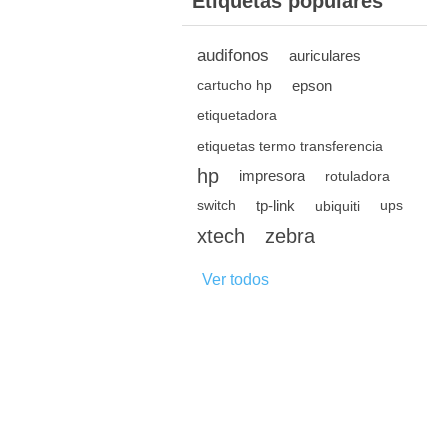
Etiquetas populares
audifonos
auriculares
epson
cartucho hp
etiquetadora
etiquetas termo transferencia
hp
impresora
rotuladora
tp-link
switch
ubiquiti
ups
xtech
zebra
Ver todos