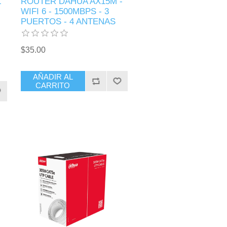
L
ROUTER DAHUA AX15M -
WIFI 6 - 1500MBPS - 3
PUERTOS - 4 ANTENAS
$35.00
AÑADIR AL
CARRITO