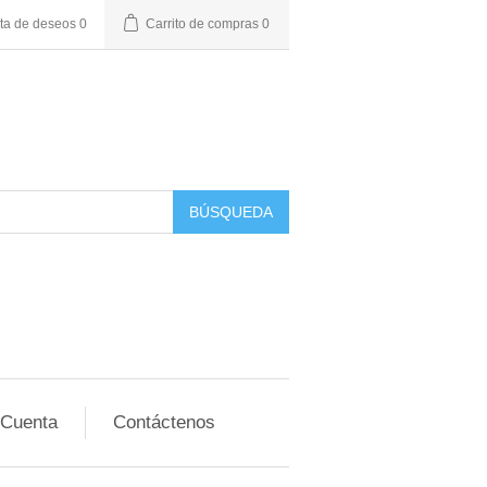
sta de deseos
0
Carrito de compras
0
BÚSQUEDA
 Cuenta
Contáctenos