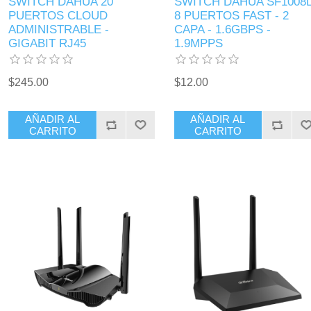
SWITCH DAHUA 20
SWITCH DAHUA SF1008
PUERTOS CLOUD
8 PUERTOS FAST - 2
ADMINISTRABLE -
CAPA - 1.6GBPS -
GIGABIT RJ45
1.9MPPS
$245.00
$12.00
AÑADIR AL
AÑADIR AL
CARRITO
CARRITO