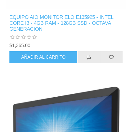
EQUIPO AIO MONITOR ELO E135925 - INTEL
CORE I3 - 4GB RAM - 128GB SSD - OCTAVA
GENERACION
$1,365.00
AÑADIR AL CARRITO