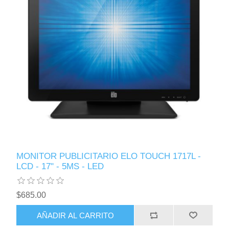
MONITOR PUBLICITARIO ELO TOUCH 1717L -
LCD - 17" - 5MS - LED
$685.00
AÑADIR AL CARRITO