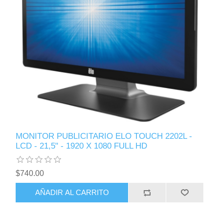
MONITOR PUBLICITARIO ELO TOUCH 2202L -
LCD - 21,5" - 1920 X 1080 FULL HD
$740.00
AÑADIR AL CARRITO