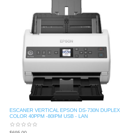
ESCANER VERTICAL EPSON DS-730N DUPLEX
COLOR 40PPM -80IPM USB - LAN
$695.00