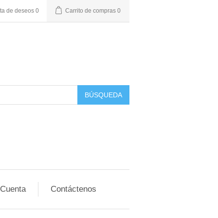
sta de deseos
0
Carrito de compras
0
BÚSQUEDA
 Cuenta
Contáctenos