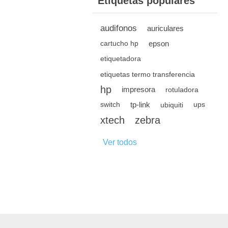
Etiquetas populares
audifonos
auriculares
epson
cartucho hp
etiquetadora
etiquetas termo transferencia
hp
impresora
rotuladora
tp-link
switch
ubiquiti
ups
xtech
zebra
Ver todos