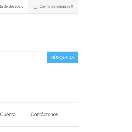
sta de deseos
0
Carrito de compras
0
BÚSQUEDA
 Cuenta
Contáctenos