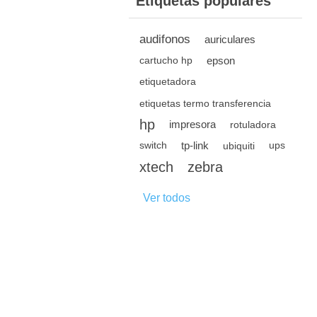
Etiquetas populares
audifonos
auriculares
epson
cartucho hp
etiquetadora
etiquetas termo transferencia
hp
impresora
rotuladora
tp-link
switch
ubiquiti
ups
xtech
zebra
Ver todos