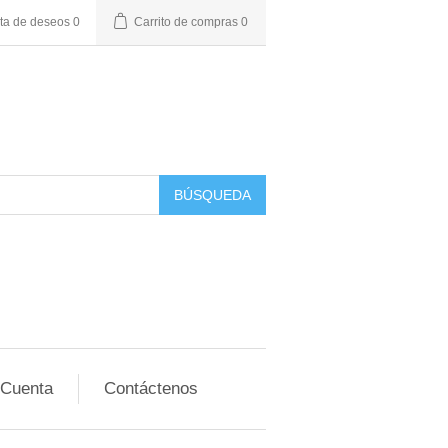
sta de deseos
0
Carrito de compras
0
BÚSQUEDA
 Cuenta
Contáctenos