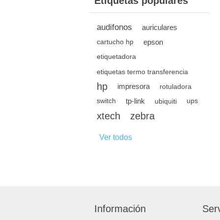
Etiquetas populares
audifonos
auriculares
epson
cartucho hp
etiquetadora
etiquetas termo transferencia
hp
impresora
rotuladora
tp-link
switch
ubiquiti
ups
xtech
zebra
Ver todos
Información
Serv