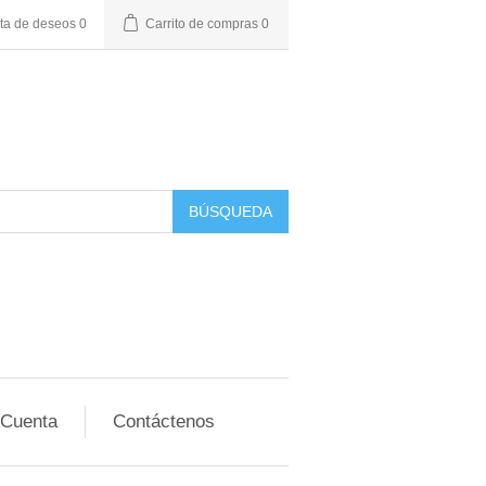
sta de deseos
0
Carrito de compras
0
BÚSQUEDA
 Cuenta
Contáctenos