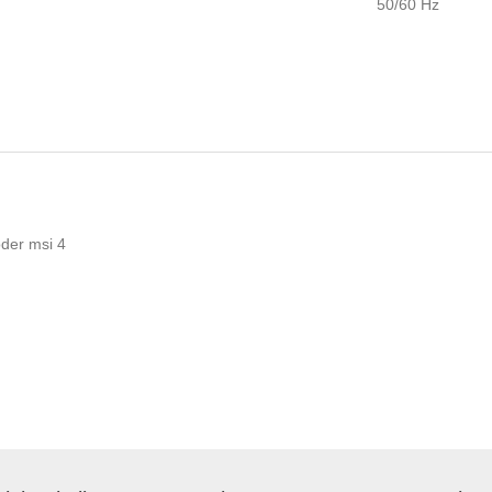
50/60 Hz
oder msi
4