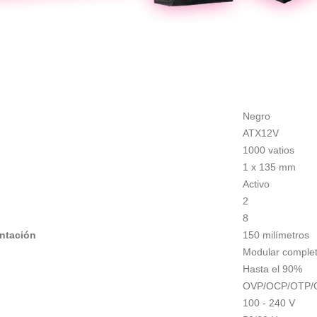
Negro
ATX12V
1000 vatios
1 x 135 mm
Activo
2
8
entación
150 milímetros
Modular comple
Hasta el 90%
OVP/OCP/OTP/
100 - 240 V