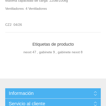
Máxima capacidad de carga: 220lb/100kg
Ventiladores: 4 Ventiladores
CZ2 04/26
Etiquetas de producto
nexxt
47
,
gabinete
9
,
gabinete nexxt
8
Información
Servicio al cliente