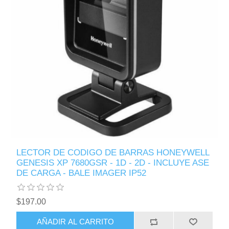
LECTOR DE CODIGO DE BARRAS HONEYWELL
GENESIS XP 7680GSR - 1D - 2D - INCLUYE ASE
DE CARGA - BALE IMAGER IP52
$197.00
AÑADIR AL CARRITO