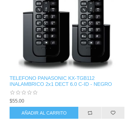
TELEFONO PANASONIC KX-TGB112
INALAMBRICO 2x1 DECT 6.0 C-ID - NEGRO
$55.00
AÑADIR AL CARRITO