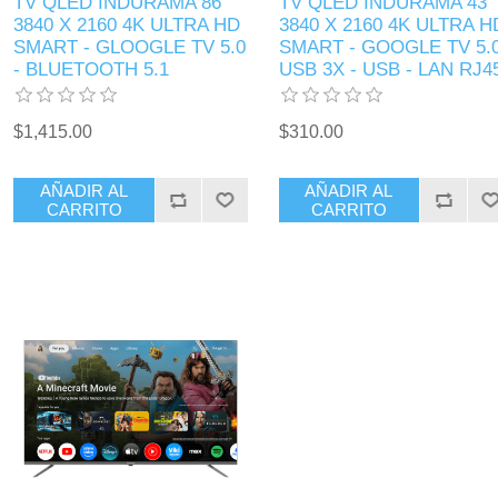
TV QLED INDURAMA 86"
TV QLED INDURAMA 43"
3840 X 2160 4K ULTRA HD
3840 X 2160 4K ULTRA H
SMART - GLOOGLE TV 5.0
SMART - GOOGLE TV 5.0
- BLUETOOTH 5.1
USB 3X - USB - LAN RJ4
$1,415.00
$310.00
AÑADIR AL
AÑADIR AL
CARRITO
CARRITO