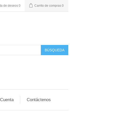
sta de deseos
0
Carrito de compras
0
BÚSQUEDA
 Cuenta
Contáctenos