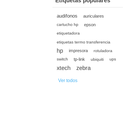
Etiquetas populares
audifonos
auriculares
epson
cartucho hp
etiquetadora
etiquetas termo transferencia
hp
impresora
rotuladora
tp-link
switch
ubiquiti
ups
xtech
zebra
Ver todos