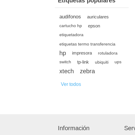
Etiquetas populares
audifonos
auriculares
epson
cartucho hp
etiquetadora
etiquetas termo transferencia
hp
impresora
rotuladora
tp-link
switch
ubiquiti
ups
xtech
zebra
Ver todos
Información
Serv