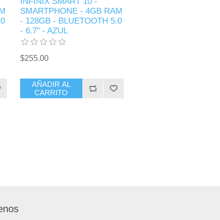
INFINIX SMART 10 -
AM
SMARTPHONE - 4GB RAM
.0
- 128GB - BLUETOOTH 5.0
- 6.7" - AZUL
$255.00
AÑADIR AL
CARRITO
enos