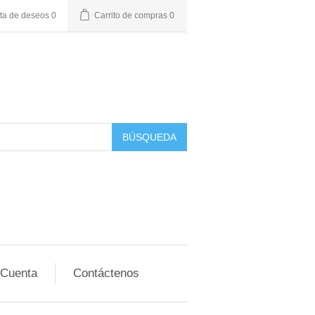
sta de deseos
0
Carrito de compras
0
BÚSQUEDA
 Cuenta
Contáctenos