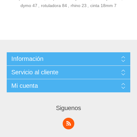
dymo
47
,
rotuladora
84
,
rhino
23
,
cinta 18mm
7
Información
Servicio al cliente
Mi cuenta
Siguenos