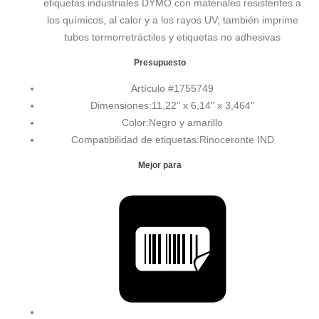
etiquetas industriales DYMO con materiales resistentes a
los químicos, al calor y a los rayos UV; también imprime
tubos termorretráctiles y etiquetas no adhesivas
Presupuesto
Artículo #
1755749
Dimensiones:
11,22" x 6,14" x 3,464"
Color:
Negro y amarillo
Compatibilidad de etiquetas:
Rinoceronte IND
Mejor para