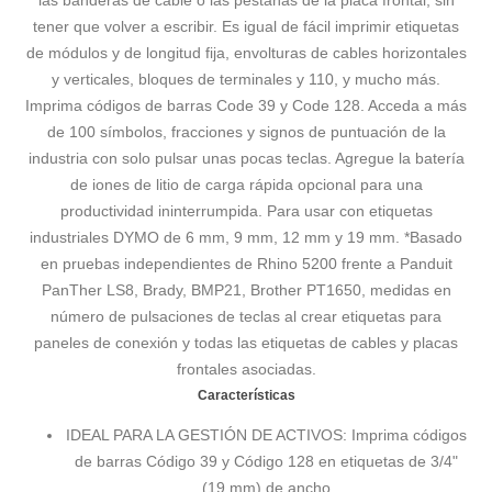
las banderas de cable o las pestañas de la placa frontal, sin
tener que volver a escribir. Es igual de fácil imprimir etiquetas
de módulos y de longitud fija, envolturas de cables horizontales
y verticales, bloques de terminales y 110, y mucho más.
Imprima códigos de barras Code 39 y Code 128. Acceda a más
de 100 símbolos, fracciones y signos de puntuación de la
industria con solo pulsar unas pocas teclas. Agregue la batería
de iones de litio de carga rápida opcional para una
productividad ininterrumpida. Para usar con etiquetas
industriales DYMO de 6 mm, 9 mm, 12 mm y 19 mm. *Basado
en pruebas independientes de Rhino 5200 frente a Panduit
PanTher LS8, Brady, BMP21, Brother PT1650, medidas en
número de pulsaciones de teclas al crear etiquetas para
paneles de conexión y todas las etiquetas de cables y placas
frontales asociadas.
Características
IDEAL PARA LA GESTIÓN DE ACTIVOS: Imprima códigos
de barras Código 39 y Código 128 en etiquetas de 3/4"
(19 mm) de ancho