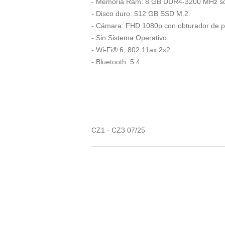
- Memoria Ram: 8 GB DDR4-3200 MHz sol
- Disco duro: 512 GB SSD M.2.
- Cámara: FHD 1080p con obturador de pr
- Sin Sistema Operativo.
- Wi-Fi® 6, 802.11ax 2x2.
- Bluetooth: 5.4.
CZ1 - CZ3 07/25