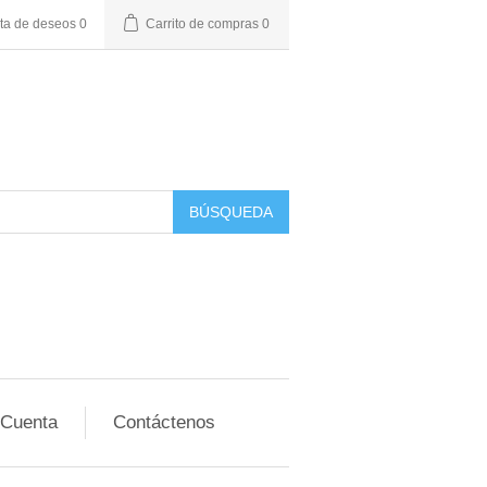
sta de deseos
0
Carrito de compras
0
BÚSQUEDA
 Cuenta
Contáctenos