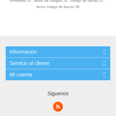
honeywell
15
,
lector de codigos
25
,
codigo de barras
22
,
lector codigo de barras
38
Información
Servicio al cliente
Mi cuenta
Siguenos