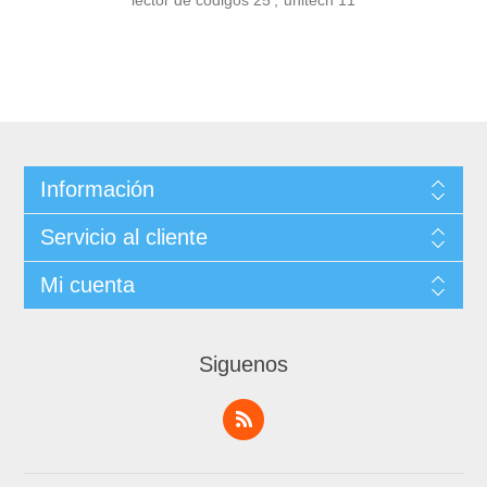
lector de codigos
25
,
unitech
11
Información
Servicio al cliente
Mi cuenta
Siguenos