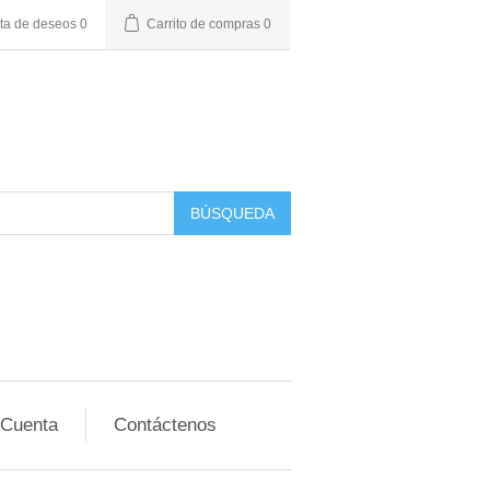
sta de deseos
0
Carrito de compras
0
BÚSQUEDA
 Cuenta
Contáctenos