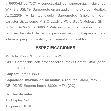
a 8600+MT/s (OC) y conectividad de vanguardia, incluyendo
WiFi 7 y USB4®. Sumérgete en un audio inmersivo con Realtek
ALC1220P y la tecnología SupremeFX Shielding. Con
características como M.2 Q-Latch y PCIe Slot Q-Release Slim,
la Asus ROG Strix B860-A WiFi no solo ofrece potencia, sino
también facilidad de uso y personalización. ¡Prepárate para
liderar el juego con estilo y rendimiento inigualables!
ESPECIFICACIONES
Modelo
: Asus ROG Strix B860-A WiFi
CPU
: Compatible con procesadores Intel® Core™ Ultra (serie
2), LGA1851
Chipset
: Intel® B860
Capacidad máxima de memoria
: 4 ranuras DIMM, máx. 256
GB, DDR5, Soporta hasta: 8600+ MT/s (OC)
Salidas de video
:
1 x DisplayPort
1 x puerto HDMI™