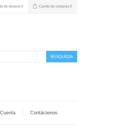
sta de deseos
0
Carrito de compras
0
BÚSQUEDA
 Cuenta
Contáctenos