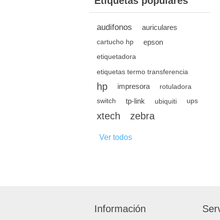
Etiquetas populares
audifonos
auriculares
epson
cartucho hp
etiquetadora
etiquetas termo transferencia
hp
impresora
rotuladora
tp-link
switch
ubiquiti
ups
xtech
zebra
Ver todos
Información
Serv