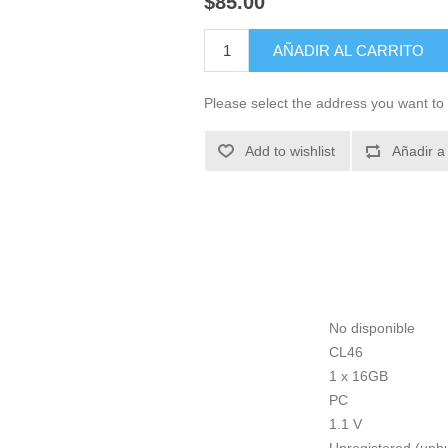
$85.00
AÑADIR AL CARRITO
Please select the address you want to 
Add to wishlist
Añadir a
No disponible
CL46
1 x 16GB
PC
1.1 V