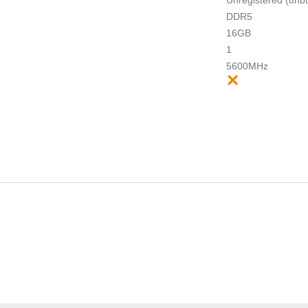
Unregistered (unbu
DDR5
16GB
1
5600MHz