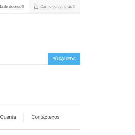
sta de deseos
0
Carrito de compras
0
BÚSQUEDA
 Cuenta
Contáctenos