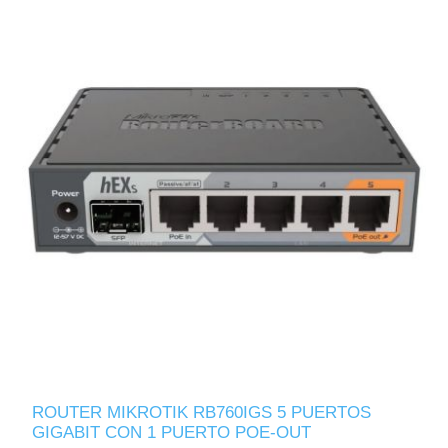
ROUTER MIKROTIK RB760IGS 5 PUERTOS
GIGABIT CON 1 PUERTO POE-OUT