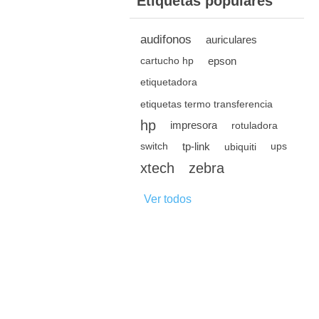
Etiquetas populares
audifonos
auriculares
epson
cartucho hp
etiquetadora
etiquetas termo transferencia
hp
impresora
rotuladora
tp-link
switch
ubiquiti
ups
xtech
zebra
Ver todos