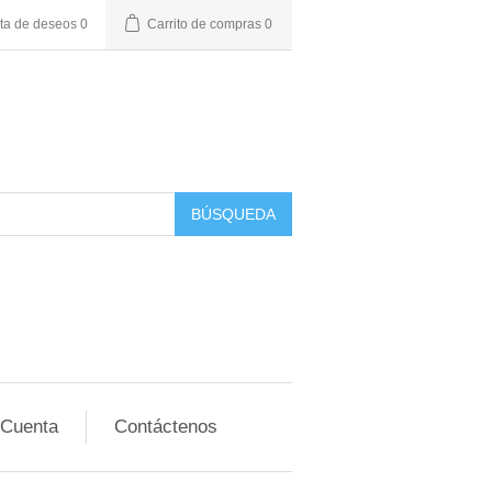
sta de deseos
0
Carrito de compras
0
BÚSQUEDA
 Cuenta
Contáctenos