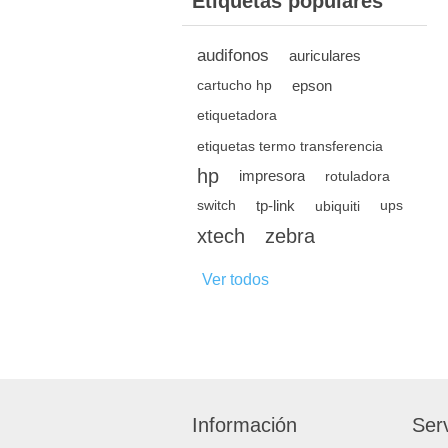
Etiquetas populares
audifonos
auriculares
epson
cartucho hp
etiquetadora
etiquetas termo transferencia
hp
impresora
rotuladora
tp-link
switch
ubiquiti
ups
xtech
zebra
Ver todos
Información
Serv