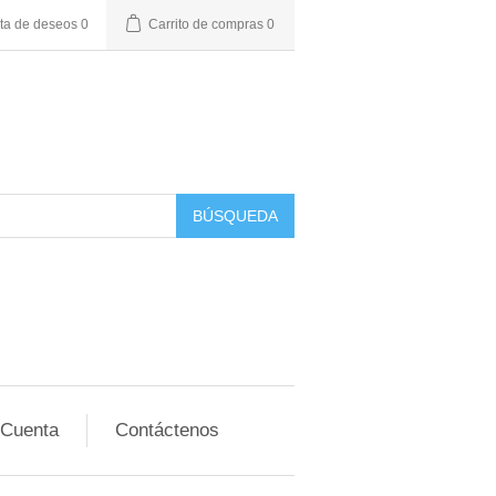
sta de deseos
0
Carrito de compras
0
BÚSQUEDA
 Cuenta
Contáctenos