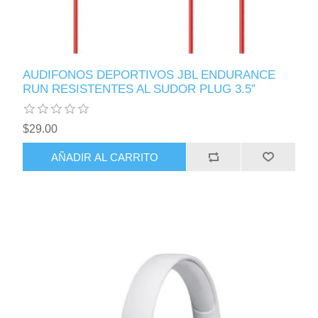
AUDIFONOS DEPORTIVOS JBL ENDURANCE
RUN RESISTENTES AL SUDOR PLUG 3.5”
$29.00
AÑADIR AL CARRITO