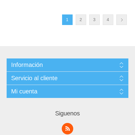
1
2
3
4
Información
Servicio al cliente
Mi cuenta
Siguenos