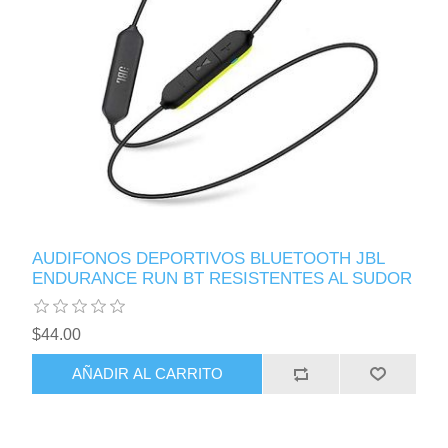
AUDIFONOS DEPORTIVOS BLUETOOTH JBL
ENDURANCE RUN BT RESISTENTES AL SUDOR
$44.00
AÑADIR AL CARRITO