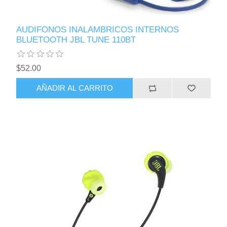
AUDIFONOS INALAMBRICOS INTERNOS
BLUETOOTH JBL TUNE 110BT
$52.00
AÑADIR AL CARRITO