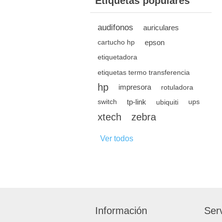
Etiquetas populares
audifonos
auriculares
epson
cartucho hp
etiquetadora
etiquetas termo transferencia
hp
impresora
rotuladora
tp-link
switch
ubiquiti
ups
xtech
zebra
Ver todos
Información
Serv