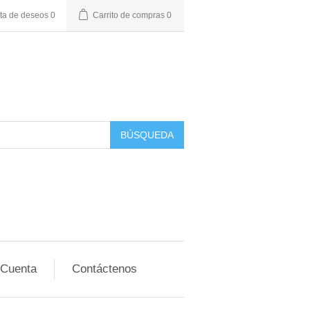
sta de deseos
0
Carrito de compras
0
BÚSQUEDA
 Cuenta
Contáctenos