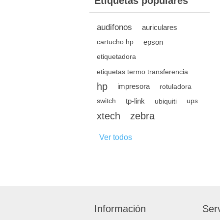
Etiquetas populares
audifonos
auriculares
epson
cartucho hp
etiquetadora
etiquetas termo transferencia
hp
impresora
rotuladora
tp-link
switch
ubiquiti
ups
xtech
zebra
Ver todos
Información
Serv