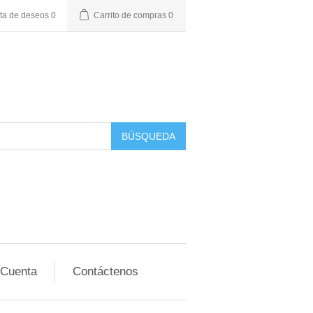
sta de deseos
0
Carrito de compras
0
BÚSQUEDA
 Cuenta
Contáctenos