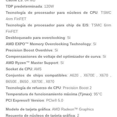
Caché L3
: 64 MB
TDP predeterminada
: 120W
Tecnología de procesador para núcleos de CPU
: TSMC
4nm FinFET
Tecnología de procesador para chip de E/S
: TSMC 6nm
FinFET
Desbloqueado para overclocking
: Sí
AMD EXPO™ Memory Overclocking Technology
: Sí
Precision Boost Overdrive
: Sí
Compensaciones de voltaje del optimizador de curva
: Sí
AMD Ryzen™ Master Support
: Sí
Socket de CPU
: AM5
Conjuntos de chips compatibles
: A620 , X670E , X670 ,
B650E , B650 , X870E , X870
Tecnología de refuerzo de CPU
: Precision Boost 2
Temperatura de funcionamiento máxima (Tjmax)
: 95°C
PCI Express® Version
: PCIe® 5.0
Modelo de tarjeta gráfica
: AMD Radeon™ Graphics
Recuento de núcleos de tarjeta gráfica
: 2