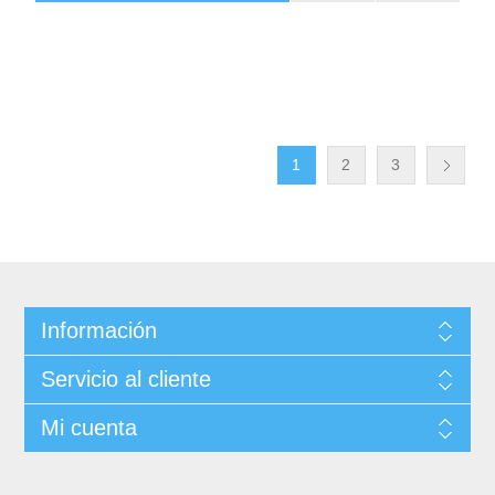
1
2
3
Información
Servicio al cliente
Mi cuenta