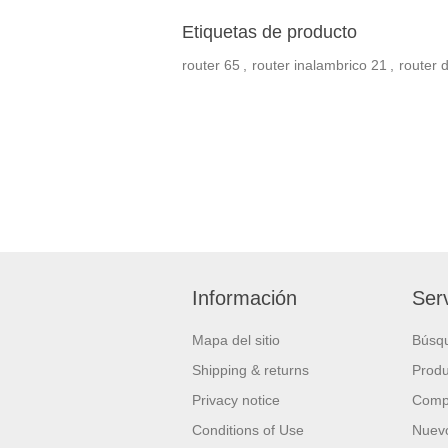
Etiquetas de producto
router
65
,
router inalambrico
21
,
router 
Información
Serv
Mapa del sitio
Búsq
Shipping & returns
Produ
Privacy notice
Compa
Conditions of Use
Nuevo