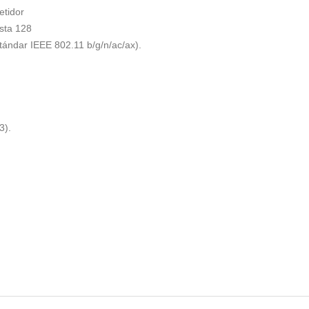
etidor
sta 128
tándar IEEE 802.11 b/g/n/ac/ax).
3).