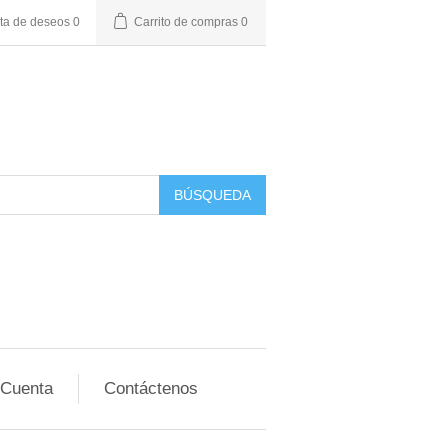
sta de deseos
0
Carrito de compras
0
BÚSQUEDA
 Cuenta
Contáctenos