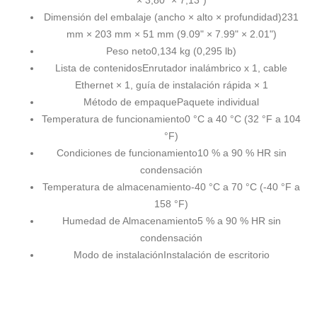
× 3,80" × 7,13")
Dimensión del embalaje (ancho × alto × profundidad)
231
mm × 203 mm × 51 mm (9.09" × 7.99" × 2.01")
Peso neto
0,134 kg (0,295 lb)
Lista de contenidos
Enrutador inalámbrico x 1, cable
Ethernet × 1, guía de instalación rápida × 1
Método de empaque
Paquete individual
Temperatura de funcionamiento
0 °C a 40 °C (32 °F a 104
°F)
Condiciones de funcionamiento
10 % a 90 % HR sin
condensación
Temperatura de almacenamiento
-40 °C a 70 °C (-40 °F a
158 °F)
Humedad de Almacenamiento
5 % a 90 % HR sin
condensación
Modo de instalación
Instalación de escritorio