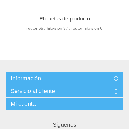
Etiquetas de producto
router
65
,
hikvision
37
,
router hikvision
6
Información
Servicio al cliente
Mi cuenta
Siguenos