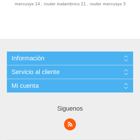
mercusys
14
,
router inalambrico
21
,
router mercusys
3
Información
Servicio al cliente
Mi cuenta
Siguenos