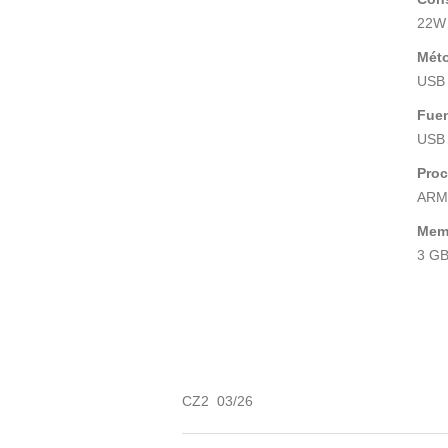
22W
Méto
USB 
Fuen
USB 
Pro
ARM®
Memo
3 G
CZ2 03/26