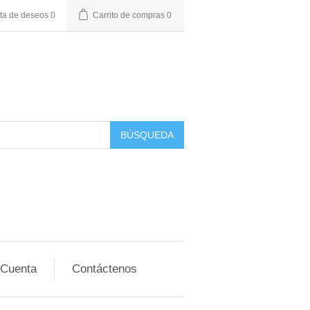
sta de deseos
0
Carrito de compras
0
BÚSQUEDA
 Cuenta
Contáctenos