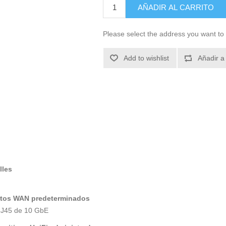
AÑADIR AL CARRITO
Please select the address you want to 
Add to wishlist
Añadir a
lles
tos WAN predeterminados
RJ45 de 10 GbE