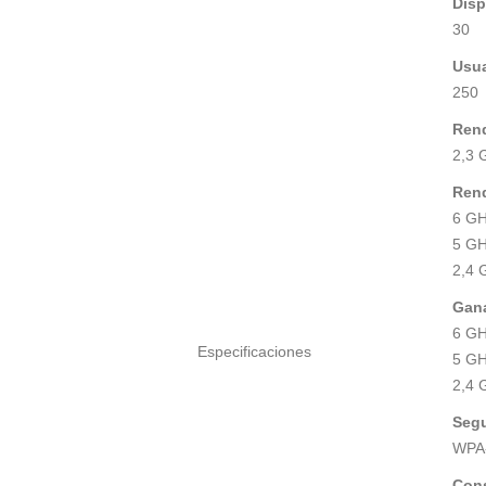
Disp
30
Usua
250
Rend
2,3 
Ren
6 GH
5 GH
2,4 
Gana
6 GH
Especificaciones
5 GH
2,4 
Segu
WPA-
Con