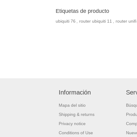
Etiquetas de producto
ubiquiti
76
,
router ubiquiti
11
,
router unifi
Información
Serv
Mapa del sitio
Búsq
Shipping & returns
Produ
Privacy notice
Compa
Conditions of Use
Nuevo