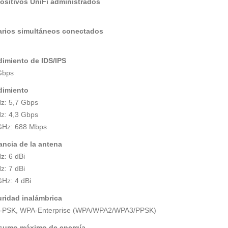
ositivos UniFi administrados
rios simultáneos conectados
imiento de IDS/IPS
Gbps
dimiento
z: 5,7 Gbps
z: 4,3 Gbps
GHz: 688 Mbps
ncia de la antena
z: 6 dBi
z: 7 dBi
GHz: 4 dBi
ridad inalámbrica
PSK, WPA-Enterprise (WPA/WPA2/WPA3/PPSK)
sumo máximo de energía