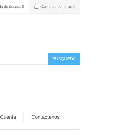
sta de deseos
0
Carrito de compras
0
BÚSQUEDA
 Cuenta
Contáctenos