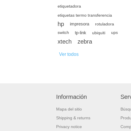
etiquetadora
etiquetas termo transferencia
hp
impresora
rotuladora
tp-link
switch
ubiquiti
ups
xtech
zebra
Ver todos
Información
Serv
Mapa del sitio
Búsq
Shipping & returns
Produ
Privacy notice
Compa